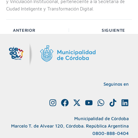
y Vinculación Institucional, perteneciente a la Secretaría de
Ciudad Inteligente y Transformación Digital.
ANTERIOR
SIGUIENTE
Seguinos en
I
F
X
Y
W
T
L
n
a
-
o
h
i
i
s
c
t
u
a
k
n
Municipalidad de Córdoba
t
e
w
t
t
t
k
Marcelo T. de Alvear 120, Córdoba. República Argentina
a
b
i
u
s
o
e
0800-888-0404