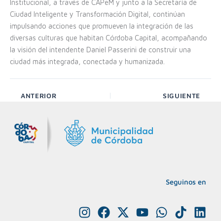
Institucional, a través de CAPeM y junto a la Secretaría de
Ciudad Inteligente y Transformación Digital, continúan
impulsando acciones que promueven la integración de las
diversas culturas que habitan Córdoba Capital, acompañando
la visión del intendente Daniel Passerini de construir una
ciudad más integrada, conectada y humanizada.
ANTERIOR
SIGUIENTE
Seguinos en
I
F
X
Y
W
T
L