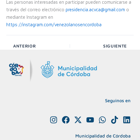
Las personas interesadas en participar pueden comunicarse a
través del correo electrónico
presidencia.acvca@gmail.com
o
mediante Instagram en
https://instagram.com/venezolanosencordoba
ANTERIOR
SIGUIENTE
Seguinos en
I
F
X
Y
W
T
L
n
a
-
o
h
i
i
s
c
t
u
a
k
n
Municipalidad de Córdoba