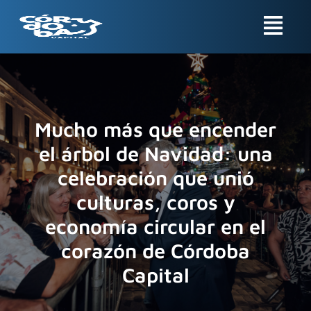
Ir
Menu
al
contenido
Mucho más que encender
el árbol de Navidad: una
celebración que unió
culturas, coros y
economía circular en el
corazón de Córdoba
Capital