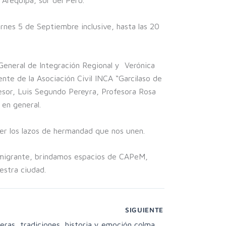
rnes 5 de Septiembre inclusive, hasta las 20
 General de Integración Regional y Verónica
e de la Asociación Civil INCA “Garcilaso de
fesor, Luis Segundo Pereyra, Profesora Rosa
 en general.
ecer los lazos de hermandad que nos unen.
Inmigrante, brindamos espacios de CAPeM,
uestra ciudad.
SIGUIENTE
Colores, banderas, tradiciones, historia y emoción colmaron el Cabildo Histórico en el Día Nacional del Inmigrante