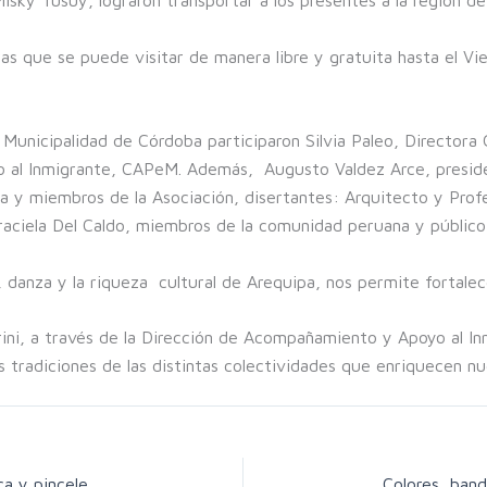
s que se puede visitar de manera libre y gratuita hasta el Vie
a Municipalidad de Córdoba participaron Silvia Paleo, Directora
al Inmigrante, CAPeM. Además, Augusto Valdez Arce, president
iva y miembros de la Asociación, disertantes: Arquitecto y Pro
raciela Del Caldo, miembros de la comunidad peruana y público
a, danza y la riqueza cultural de Arequipa, nos permite fortal
erini, a través de la Dirección de Acompañamiento y Apoyo al 
as tradiciones de las distintas colectividades que enriquecen n
Huella Mistiana, entre volcanes, poesía, música y pinceles: una jornada cultural para conocer la ciudad peruana de Arequipa