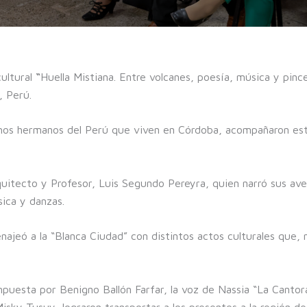
cultural
“
Huella Mistiana. Entre volcanes, poesía, música y pinc
a, Perú.
chos hermanos del Perú que viven en Córdoba, acompañaron est
quitecto y Profesor, Luis Segundo Pereyra, quien narró sus ave
ica y danzas.
jeó a la “Blanca Ciudad” con distintos actos culturales que, n
puesta por Benigno Ballón Farfar, la voz de Nassia “La Cantora
 Misky Tusuy, lograron transportar a los presentes a la región de