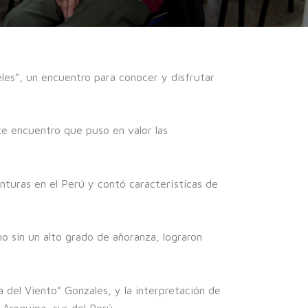
eles”, un encuentro para conocer y disfrutar
e encuentro que puso en valor las
nturas en el Perú y contó características de
o sin un alto grado de añoranza, lograron
 del Viento” Gonzales, y la interpretación de
 Arequipa, sur del Perú.