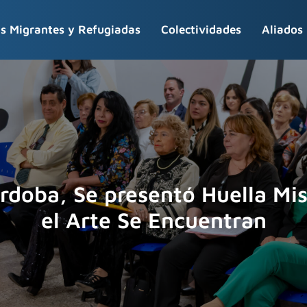
s Migrantes y Refugiadas
Colectividades
Aliados
rdoba, Se presentó Huella Mis
el Arte Se Encuentran