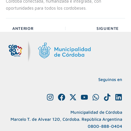
Córdoba conectada, humanizada e integrada, con
oportunidades para todos los cordobeses.
ANTERIOR
SIGUIENTE
Seguinos en
I
F
X
Y
W
T
L
n
a
-
o
h
i
i
s
c
t
u
a
k
n
Municipalidad de Córdoba
t
e
w
t
t
t
k
Marcelo T. de Alvear 120, Córdoba. República Argentina
a
b
i
u
s
o
e
0800-888-0404